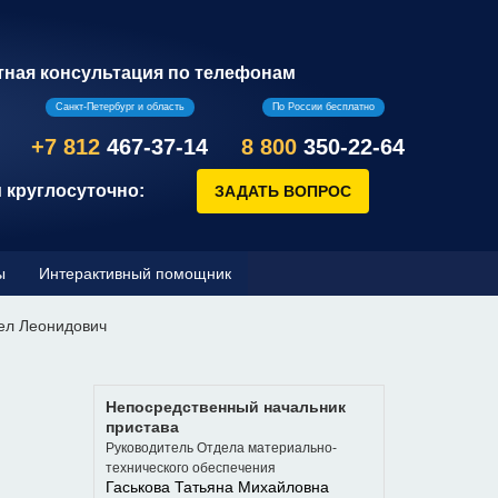
тная консультация по телефонам
Санкт-Петербург и область
По России бесплатно
+7 812
467-37-14
8 800
350-22-64
 круглосуточно:
ы
Интерактивный помощник
ел Леонидович
Непосредственный начальник
пристава
Руководитель Отдела материально-
технического обеспечения
Гаськова Татьяна Михайловна