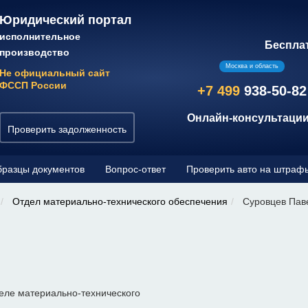
Юридический портал
исполнительное
Беспла
производство
Москва и область
Не официальный сайт
ФССП России
+7 499
938-50-82
Онлайн-консультации
Проверить задолженность
разцы документов
Вопрос-ответ
Проверить авто на штраф
Отдел материально-технического обеспечения
Суровцев Пав
еле материально-технического