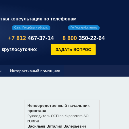
тная консультация по телефонам
Санкт-Петербург и область
По России бесплатно
+7 812
467-37-14
8 800
350-22-64
 круглосуточно:
ы
Интерактивный помощник
Непосредственный начальник
пристава
Руководитель ОСП по Кировского АО
г.Омска
Васильев Виталий Валерьевич