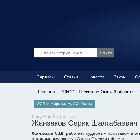
Сервисы
Статьи
Новости
Закон
Об
Главная
УФССП России по Омской области
ОСП по Кировскому АО г.Омска
Судебный пристав
Жанзаков Серик Шалгабаевич
Жанзаков С.Ш.
работает судебным приставом в от
автономному округу г.Омска Омской области