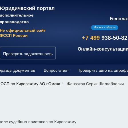
Юридический портал
исполнительное
Беспла
производство
Москва и область
Не официальный сайт
ФССП России
+7 499
938-50-82
Онлайн-консультации
Проверить задолженность
разцы документов
Вопрос-ответ
Проверить авто на штраф
ОСП по Кировскому АО г.Омска
Жанзаков Серик Шалгабаевич
деле судебных приставов по Кировскому