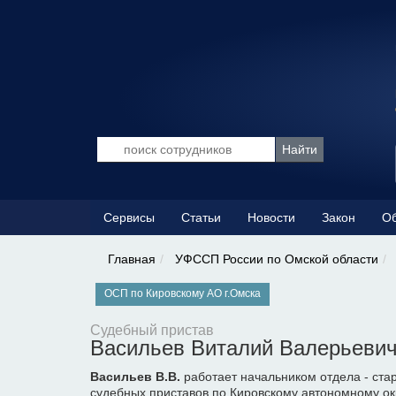
Сервисы
Статьи
Новости
Закон
Об
Главная
УФССП России по Омской области
ОСП по Кировскому АО г.Омска
Судебный пристав
Васильев Виталий Валерьеви
Васильев В.В.
работает начальником отдела - ста
судебных приставов по Кировскому автономному ок