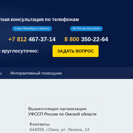
тная консультация по телефонам
Санкт-Петербург и область
По России бесплатно
+7 812
467-37-14
8 800
350-22-64
 круглосуточно:
ы
Интерактивный помощник
Вышестоящая организация
УФССП России по Омской области
Контакты
644099
,
г.Омск
,
ул. Ленина, 14