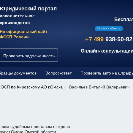
Юридический портал
исполнительное
Беспла
производство
Москва и область
Не официальный сайт
ФССП России
+7 499
938-50-82
Онлайн-консультации
Проверить задолженность
разцы документов
Вопрос-ответ
Проверить авто на штраф
ОСП по Кировскому АО г.Омска
Васильев Виталий Валерьевич
ч
ршим судебным приставом в отделе
ругу г.Омска Омской области