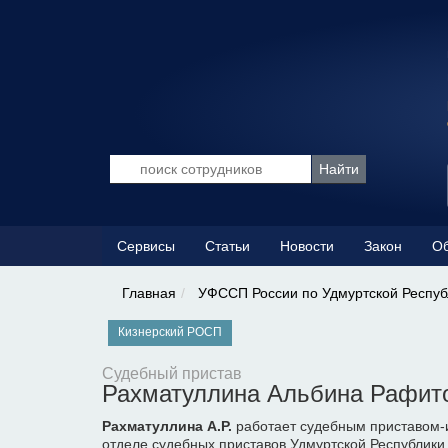
Сервисы
Статьи
Новости
Закон
Об
Главная
УФССП России по Удмуртской Респуб
Кизнерский РОСП
Судебный пристав
Рахматуллина Альбина Рафит
Рахматуллина А.Р.
работает судебным приставом-
отделе судебных приставов Удмуртской Республики