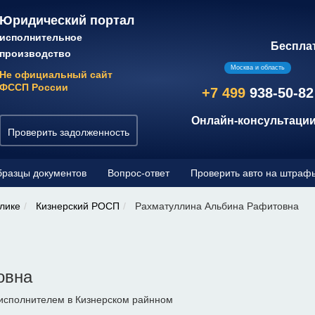
Юридический портал
исполнительное
Беспла
производство
Москва и область
Не официальный сайт
ФССП России
+7 499
938-50-82
Онлайн-консультации
Проверить задолженность
разцы документов
Вопрос-ответ
Проверить авто на штраф
лике
Кизнерский РОСП
Рахматуллина Альбина Рафитовна
овна
исполнителем в Кизнерском райнном