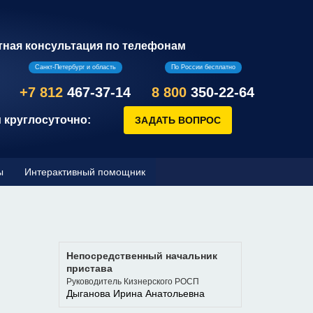
тная консультация по телефонам
Санкт-Петербург и область
По России бесплатно
+7 812
467-37-14
8 800
350-22-64
 круглосуточно:
ы
Интерактивный помощник
Непосредственный начальник
пристава
Руководитель Кизнерского РОСП
Дыганова Ирина Анатольевна