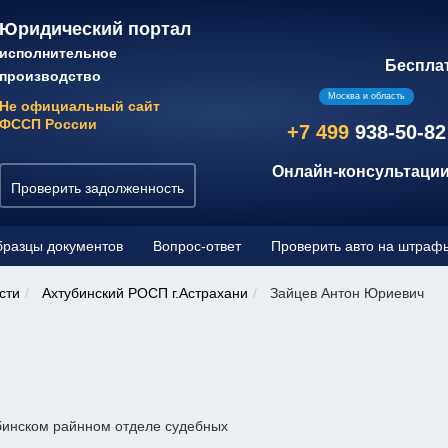
Юридический портал
исполнительное
Беспла
производство
Москва и область
Не официальный сайт
ФССП России
+7 499
938-50-82
Онлайн-консультации
Проверить задолженность
разцы документов
Вопрос-ответ
Проверить авто на штраф
сти
Ахтубинский РОСП г.Астрахани
Зайцев Антон Юриевич
бинском райнном отделе судебных