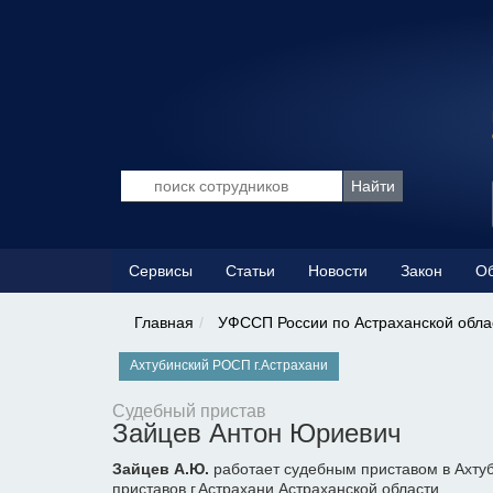
Сервисы
Статьи
Новости
Закон
Об
Главная
УФССП России по Астраханской обла
Ахтубинский РОСП г.Астрахани
Судебный пристав
Зайцев Антон Юриевич
Зайцев А.Ю.
работает судебным приставом в Ахту
приставов г.Астрахани Астраханской области