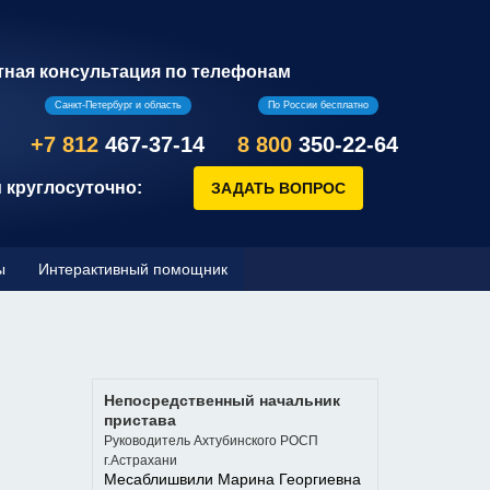
тная консультация по телефонам
Санкт-Петербург и область
По России бесплатно
+7 812
467-37-14
8 800
350-22-64
 круглосуточно:
ы
Интерактивный помощник
Непосредственный начальник
пристава
Руководитель Ахтубинского РОСП
г.Астрахани
Месаблишвили Марина Георгиевна