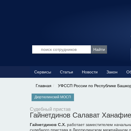
Сервисы
Статьи
Новости
Закон
Об
Главная
УФССП России по Республике Башко
Дюртюлинский МОСП
Судебный пристав
Гайнетдинов Салават Ханафи
Гайнетдинов С.Х.
работает заместителем начальни
судебного пристава в Дюртюлинском межрайнном о