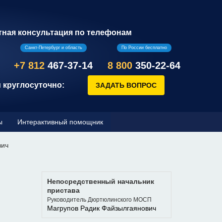
тная консультация по телефонам
Санкт-Петербург и область
По России бесплатно
+7 812
467-37-14
8 800
350-22-64
 круглосуточно:
ы
Интерактивный помощник
вич
Непосредственный начальник
пристава
Руководитель Дюртюлинского МОСП
Магрупов Радик Файзылгаянович