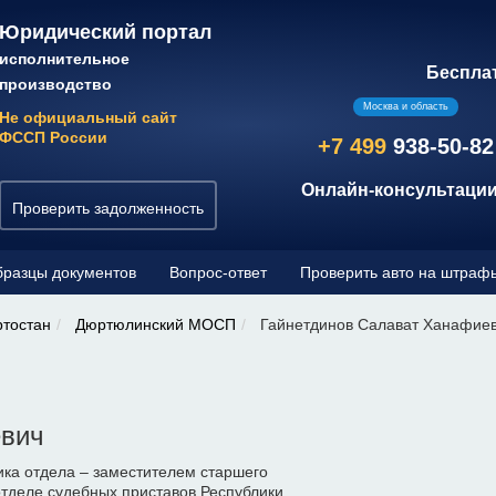
Юридический портал
исполнительное
Беспла
производство
Москва и область
Не официальный сайт
ФССП России
+7 499
938-50-82
Онлайн-консультации
Проверить задолженность
разцы документов
Вопрос-ответ
Проверить авто на штраф
ртостан
Дюртюлинский МОСП
Гайнетдинов Салават Ханафие
евич
ка отдела – заместителем старшего
тделе судебных приставов Республики