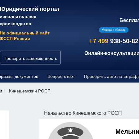
Юридический портал
исполнительное
Беспла
производство
Москва и область
Не официальный сайт
ФССП России
+7 499
938-50-82
Онлайн-консультации
Проверить задолженность
разцы документов
Вопрос-ответ
Проверить авто на штраф
и
Кинешемский РОСП
Начальство Кинешемского РОСП
Мельни