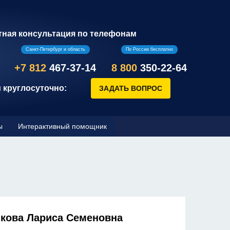
тная консультация по телефонам
Санкт-Петербург и область
По России бесплатно
+7 812
467-37-14
8 800
350-22-64
 круглосуточно:
ы
Интерактивный помощник
кова Лариса Семеновна