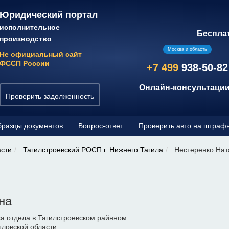
Юридический портал
исполнительное
Беспла
производство
Москва и область
Не официальный сайт
ФССП России
+7 499
938-50-82
Онлайн-консультации
Проверить задолженность
разцы документов
Вопрос-ответ
Проверить авто на штраф
асти
Тагилстроевский РОСП г. Нижнего Тагила
Нестеренко Нат
на
а отдела в Тагилстроевском райнном
дловской области