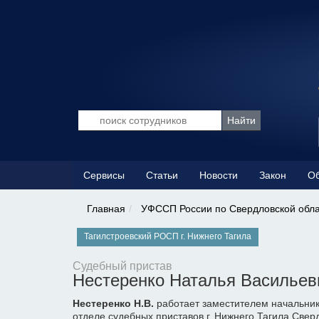
Сервисы
Статьи
Новости
Закон
Об
Главная
УФССП России по Свердловской обл
Тагилстроевский РОСП г. Нижнего Тагила
Судебный пристав
Нестеренко Наталья Васильев
Нестеренко Н.В.
работает заместителем начальник
отделе судебных приставов г. Нижнего Тагила Свер