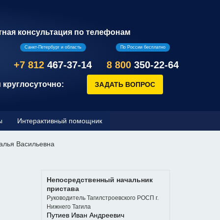
тная консультация по телефонам
Санкт-Петербург и область
По России бесплатно
+7 812
467-37-14
8 800
350-22-64
 круглосуточно:
ы
Интерактивный помощник
алья Васильевна
Непосредственный начальник
пристава
Руководитель Тагилстроевского РОСП г.
Нижнего Тагила
Путиев Иван Андреевич