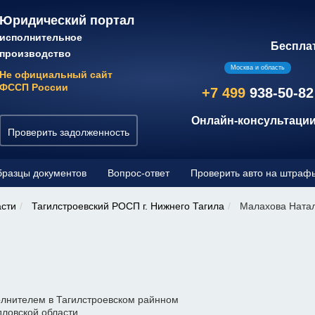
Юридический портал
исполнительное
Беспла
производство
Москва и область
Не официальный сайт
ФССП России
+7 499
938-50-82
Онлайн-консультации
Проверить задолженность
разцы документов
Вопрос-ответ
Проверить авто на штраф
асти
Тагилстроевский РОСП г. Нижнего Тагила
Малахова Натал
лнителем в Тагилстроевском райнном
дловской области