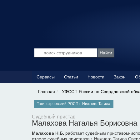
Сервисы
Статьи
Новости
Закон
Об
Главная
УФССП России по Свердловской обл
Тагилстроевский РОСП г. Нижнего Тагила
Судебный пристав
Малахова Наталья Борисовна
Малахова Н.Б.
работает судебным приставом-испо
отделе судебных приставов г. Нижнего Тагила Свер