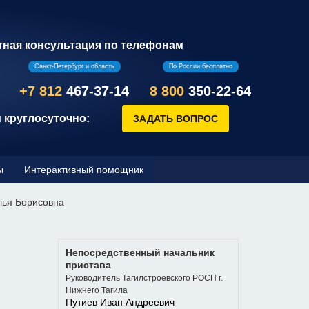
тная консультация по телефонам
Санкт-Петербург и область
По России бесплатно
+7 812
467-37-14
8 800
350-22-64
 круглосуточно:
ы
Интерактивный помощник
ья Борисовна
Непосредственный начальник
пристава
Руководитель Тагилстроевского РОСП г.
Нижнего Тагила
Путиев Иван Андреевич