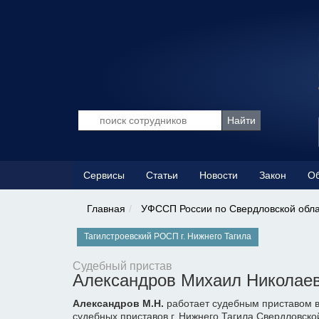
Сервисы
Статьи
Новости
Закон
Об
Главная
УФССП России по Свердловской обл
Тагилстроевский РОСП г. Нижнего Тагила
Судебный пристав
Александров Михаил Николае
Александров М.Н.
работает судебным приставом в
судебных приставов г. Нижнего Тагила Свердловско