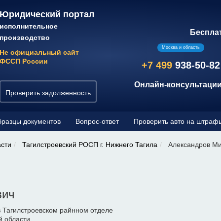
Юридический портал
исполнительное
Беспла
производство
Москва и область
Не официальный сайт
ФССП России
+7 499
938-50-82
Онлайн-консультации
Проверить задолженность
разцы документов
Вопрос-ответ
Проверить авто на штраф
асти
Тагилстроевский РОСП г. Нижнего Тагила
Александров Ми
вич
 Тагилстроевском райнном отделе
й области