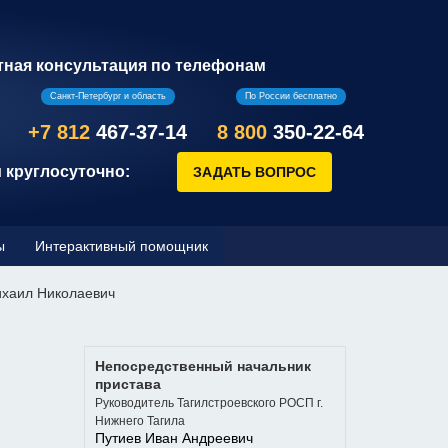
тная консультация по телефонам
Санкт-Петербург и область
По России бесплатно
+7 812
467-37-14
8 800
350-22-64
 круглосуточно:
ы
Интерактивный помощник
хаил Николаевич
Непосредственный начальник
пристава
Руководитель Тагилстроевского РОСП г.
Нижнего Тагила
Путиев Иван Андреевич