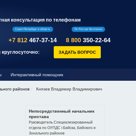
тная консультация по телефонам
Санкт-Петербург и область
По России бесплатно
+7 812
467-37-14
8 800
350-22-64
 круглосуточно:
ы
Интерактивный помощник
льного районов
Князев Владимир Владимирович
Непосредственный начальник
пристава
Руководитель Специализированный
отдела по ОУПДС г.Бийска, Бийского и
Зонального районов