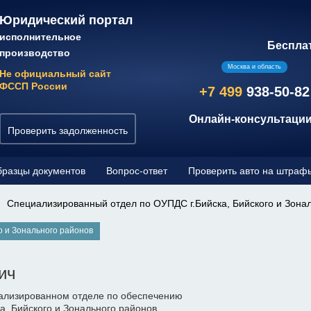
Юридический портал
исполнительное
Беспла
производство
Москва и область
Не официальный сайт
ФССП России
+7 499
938-50-82
Онлайн-консультации
Проверить задолженность
разцы документов
Вопрос-ответ
Проверить авто на штраф
Специализированный отдел по ОУПДС г.Бийска, Бийского и Зона
о и Зонального районов
ич
ализированном отделе по обеспечению
ка, Бийского и Зонального районов