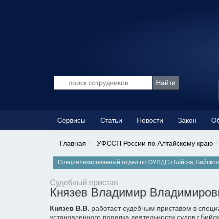
Сервисы
Статьи
Новости
Закон
Об
Главная
УФССП России по Алтайскому краю
Специализированный отдел по ОУПДС г.Бийска, Бийског
Судебный пристав
Князев Владимир Владимиров
Князев В.В.
работает судебным приставом в специ
установленного порядка деятельности судов г.Бийс