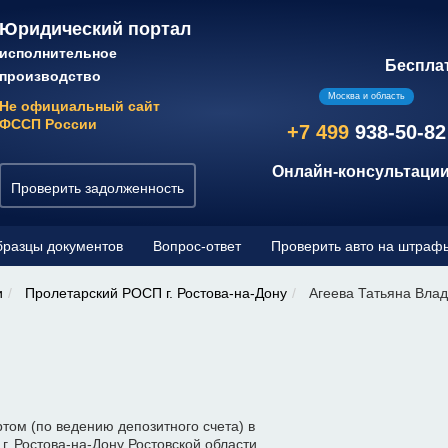
Юридический портал
исполнительное
Беспла
производство
Москва и область
Не официальный сайт
ФССП России
+7 499
938-50-82
Онлайн-консультации
Проверить задолженность
разцы документов
Вопрос-ответ
Проверить авто на штраф
и
Пролетарский РОСП г. Ростова-на-Дону
Агеева Татьяна Вла
том (по ведению депозитного счета) в
. Ростова-на-Дону Ростовской области