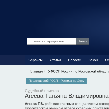
Сервисы
Статьи
Новости
Закон
Об
Главная
УФССП России по Ростовской област
Пролетарский РОСП г. Ростова-на-Дону
Судебный пристав
Агеева Татьяна Владимировна
Агеева Т.В.
работает главным специалистом-экспер
Пролетарском райнном отделе судебных приставов г