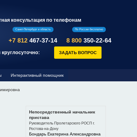
тная консультация по телефонам
Санкт-Петербург и область
По России бесплатно
+7 812
467-37-14
8 800
350-22-64
 круглосуточно:
ы
Интерактивный помощник
димировна
Непосредственный начальник
пристава
Руководитель Пролетарского РОСП г.
Ростова-на-Дону
Бондарь Екатерина Александровна