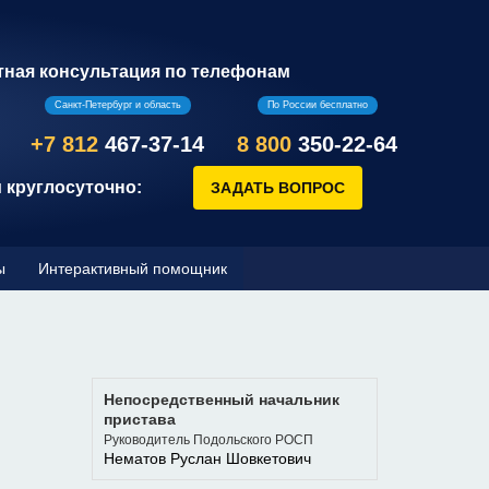
тная консультация по телефонам
Санкт-Петербург и область
По России бесплатно
+7 812
467-37-14
8 800
350-22-64
 круглосуточно:
ы
Интерактивный помощник
Непосредственный начальник
пристава
Руководитель Подольского РОСП
Нематов Руслан Шовкетович