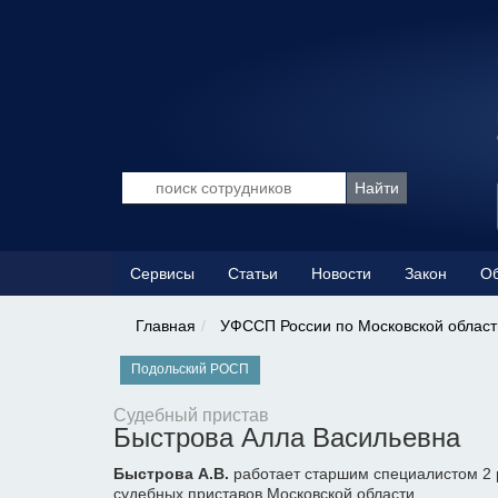
Сервисы
Статьи
Новости
Закон
Об
Главная
УФССП России по Московской област
Подольский РОСП
Судебный пристав
Быстрова Алла Васильевна
Быстрова А.В.
работает старшим специалистом 2 
судебных приставов Московской области