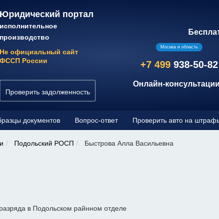
Юридический портал
исполнительное
Беспла
производство
Москва и область
Не официальный сайт
ФССП России
+7 499
938-50-82
Онлайн-консультации
Проверить задолженность
разцы документов
Вопрос-ответ
Проверить авто на штраф
и
Подольский РОСП
Быстрова Алла Васильевна
разряда в Подольском райнном отделе