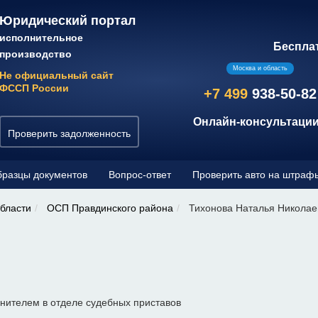
Юридический портал
исполнительное
Беспла
производство
Москва и область
Не официальный сайт
ФССП России
+7 499
938-50-82
Онлайн-консультации
Проверить задолженность
разцы документов
Вопрос-ответ
Проверить авто на штраф
бласти
ОСП Правдинского района
Тихонова Наталья Николае
нителем в отделе судебных приставов