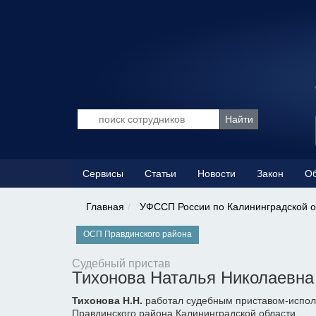
Сервисы
Статьи
Новости
Закон
Об
Главная
УФССП России по Калининградской о
ОСП Правдинского района
Судебный пристав
Тихонова Наталья Николаевна
Тихонова Н.Н.
работал судебным приставом-испол
Правдинского района Калининградской области