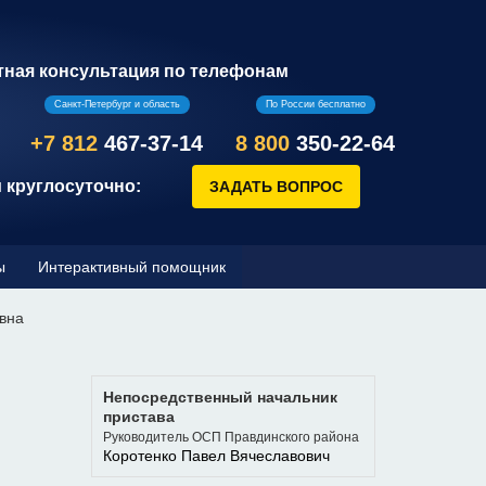
тная консультация по телефонам
Санкт-Петербург и область
По России бесплатно
+7 812
467-37-14
8 800
350-22-64
 круглосуточно:
ы
Интерактивный помощник
вна
Непосредственный начальник
пристава
Руководитель ОСП Правдинского района
Коротенко Павел Вячеславович