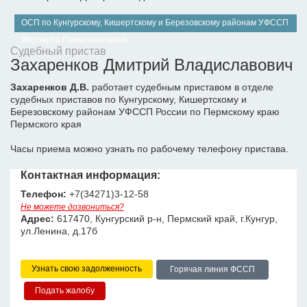
ОСП по Кунгурскому, Кишертскому и Березовскому районам УФССП
России по Пермскому краю
Судебный пристав
Захаренков Дмитрий Владиславович
Захаренков Д.В.
работает судебным приставом в отделе
судебных приставов по Кунгурскому, Кишертскому и
Березовскому районам УФССП России по Пермскому краю
Пермского края
Часы приема можно узнать по рабочему телефону пристава.
Контактная информация:
Телефон:
+7(34271)3-12-58
Не можете дозвониться?
Адрес:
617470, Кунгурский р-н, Пермский край, г.Кунгур,
ул.Ленина, д.17б
Узнать свою задолженность
Горячая линия ФССП