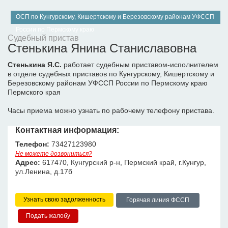
ОСП по Кунгурскому, Кишертскому и Березовскому районам УФССП
России по Пермскому краю
Судебный пристав
Стенькина Янина Станиславовна
Стенькина Я.С.
работает судебным приставом-исполнителем
в отделе судебных приставов по Кунгурскому, Кишертскому и
Березовскому районам УФССП России по Пермскому краю
Пермского края
Часы приема можно узнать по рабочему телефону пристава.
Контактная информация:
Телефон:
73427123980
Не можете дозвониться?
Адрес:
617470, Кунгурский р-н, Пермский край, г.Кунгур,
ул.Ленина, д.17б
Узнать свою задолженность
Горячая линия ФССП