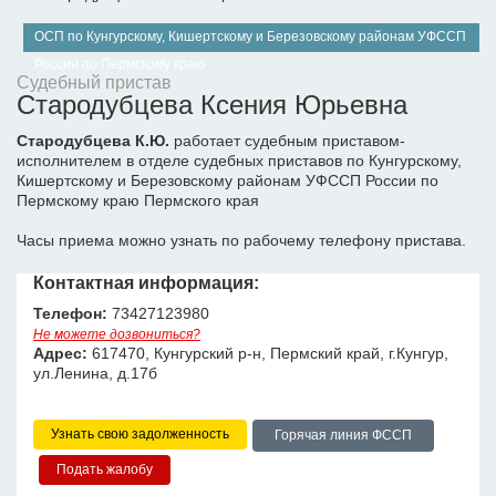
ОСП по Кунгурскому, Кишертскому и Березовскому районам УФССП
России по Пермскому краю
Судебный пристав
Стародубцева Ксения Юрьевна
Стародубцева К.Ю.
работает судебным приставом-
исполнителем в отделе судебных приставов по Кунгурскому,
Кишертскому и Березовскому районам УФССП России по
Пермскому краю Пермского края
Часы приема можно узнать по рабочему телефону пристава.
Контактная информация:
Телефон:
73427123980
Не можете дозвониться?
Адрес:
617470, Кунгурский р-н, Пермский край, г.Кунгур,
ул.Ленина, д.17б
Узнать свою задолженность
Горячая линия ФССП