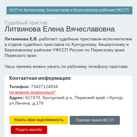
ОСП по Кунгурскому, Кишертскому и Березовскому районам УФССП
России по Пермскому краю
Судебный пристав
Литвинова Елена Вячеславовна
Литвинова Е.В.
работает судебным приставом-исполнителем
в отделе судебных приставов по Кунгурскому, Кишертскому и
Березовскому районам УФССП России по Пермскому краю
Пермского края
Часы приема можно узнать по рабочему телефону пристава.
Контактная информация:
Телефон:
73427124034
Не можете дозвониться?
Адрес:
617470, Кунгурский р-н, Пермский край, г.Кунгур,
ул.Ленина, д.17б
Узнать свою задолженность
Горячая линия ФССП