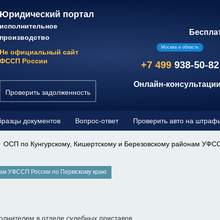
Юридический портал
исполнительное
Беспла
производство
Москва и область
Не официальный сайт
ФССП России
+7 499
938-50-82
Онлайн-консультации
Проверить задолженность
разцы документов
Вопрос-ответ
Проверить авто на штраф
ОСП по Кунгурскому, Кишертскому и Березовскому районам УФС
нам УФССП России по Пермскому краю
олнителем в отделе судебных приставов