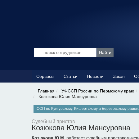
Сервисы
Статьи
Новости
Закон
Об
Главная
УФССП России по Пермскому краю
Козюкова Юлия Мансуровна
ОСП по Кунгурскому, Кишертскому и Березовскому райо
Судебный пристав
Козюкова Юлия Мансуровна
Козюкова Ю.М.
работает судебным приставом-исп