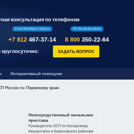
тная консультация по телефонам
Санкт-Петербург и область
По России бесплатно
+7 812
467-37-14
8 800
350-22-64
 круглосуточно:
ы
Интерактивный помощник
СП России по Пермскому краю
Непосредственный начальник
пристава
Руководитель ОСП по Кунгурскому,
Кишертского и Березовского районам