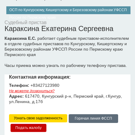
ОСП по Кунгурскому, Кишертскому и Березовскому районам УФССП
России по Пермскому краю
Судебный пристав
Караксина Екатерина Сергеевна
Караксина Е.С.
работает судебным приставом-исполнителем
в отделе судебных приставов по Кунгурскому, Кишертскому и
Березовскому районам УФССП России по Пермскому краю
Пермского края
Часы приема можно узнать по рабочему телефону пристава.
Контактная информация:
Телефон:
+83427123980
Не можете дозвониться?
Адрес:
617470, Кунгурский р-н, Пермский край, г.Кунгур,
ул.Ленина, д.17б
Узнать свою задолженность
Горячая линия ФССП