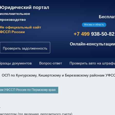
Юридический портал
исполнительное
Беспла
производство
Москва и область
Не официальный сайт
ФССП России
+7 499
938-50-82
Онлайн-консультации
Проверить задолженность
разцы документов
Вопрос-ответ
Проверить авто на штраф
ОСП по Кунгурскому, Кишертскому и Березовскому районам УФС
нам УФССП России по Пермскому краю
а
кспертом (по ведению депозитного счета)