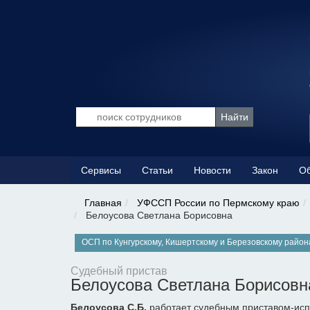
Сервисы
Статьи
Новости
Закон
Об
Главная
УФССП России по Пермскому краю
Белоусова Светлана Борисовна
ОСП по Кунгурскому, Кишертскому и Березовскому райо
Судебный пристав
Белоусова Светлана Борисовн
Белоусова С.Б.
работает судебным приставом-исп