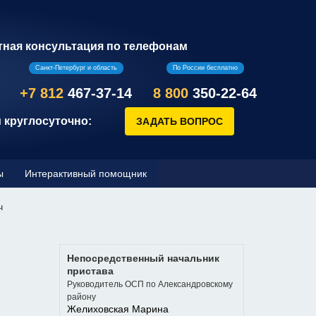
тная консультация по телефонам
Санкт-Петербург и область
По России бесплатно
+7 812
467-37-14
8 800
350-22-64
 круглосуточно:
ы
Интерактивный помощник
ч
Непосредственный начальник
пристава
Руководитель ОСП по Александровскому
району
Желиховская Марина