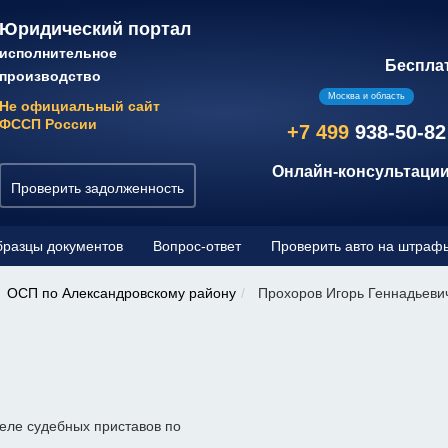
Юридический портал
исполнительное
Беспла
производство
Москва и область
Не официальный сайт
ФССП России
+7 499
938-50-82
Онлайн-консультации
Проверить задолженность
разцы документов
Вопрос-ответ
Проверить авто на штраф
ОСП по Александровскому району
Прохоров Игорь Геннадьеви
еле судебных приставов по