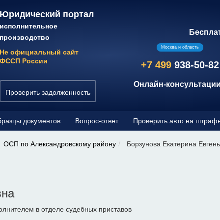
Юридический портал
исполнительное
Беспла
производство
Москва и область
Не официальный сайт
ФССП России
+7 499
938-50-82
Онлайн-консультации
Проверить задолженность
разцы документов
Вопрос-ответ
Проверить авто на штраф
ОСП по Александровскому району
Борзунова Екатерина Евген
вна
лнителем в отделе судебных приставов