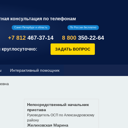
тная консультация по телефонам
Санкт-Петербург и область
По России бесплатно
+7 812
467-37-14
8 800
350-22-64
 круглосуточно:
ы
Интерактивный помощник
ьевна
Непосредственный начальник
пристава
Руководитель ОСП по Александровскому
району
Желиховская Марина