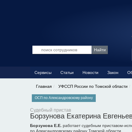
Сервисы
Статьи
Новости
Закон
Об
Главная
УФССП России по Томской области
ОСП по Александровскому району
Судебный пристав
Борзунова Екатерина Евгенье
Борзунова Е.Е.
работает судебным приставом-испо
по Александровскому району Томской области