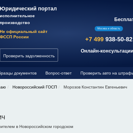
Юридический портал
исполнительное
Беспла
производство
Москва и область
Не официальный сайт
ФССП России
+7 499
938-50-82
Онлайн-консультации
Проверить задолженность
разцы документов
Вопрос-ответ
Проверить авто на штраф
раю
Новороссийский ГОСП
Морозов Константин Евгеньевич
ич
ителем в Новороссийском городском