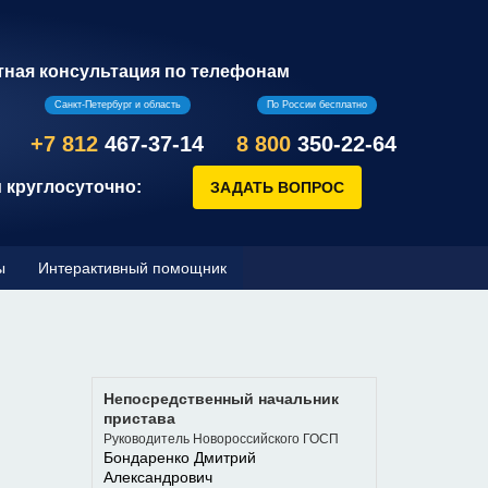
тная консультация по телефонам
Санкт-Петербург и область
По России бесплатно
+7 812
467-37-14
8 800
350-22-64
 круглосуточно:
ы
Интерактивный помощник
Непосредственный начальник
пристава
Руководитель Новороссийского ГОСП
Бондаренко Дмитрий
Александрович