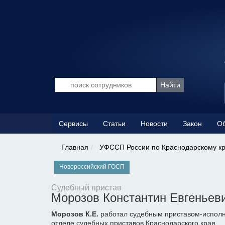
Сервисы
Статьи
Новости
Закон
Об
Главная
УФССП России по Краснодарскому к
Новороссийский ГОСП
Судебный пристав
Морозов Константин Евгеньев
Морозов К.Е.
работал судебным приставом-исполн
отделе судебных приставов Краснодарского края