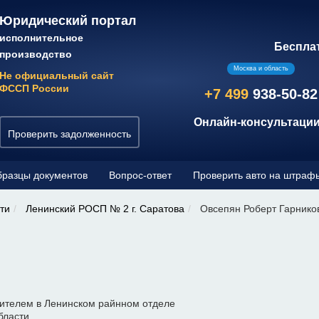
Юридический портал
исполнительное
Беспла
производство
Москва и область
Не официальный сайт
ФССП России
+7 499
938-50-82
Онлайн-консультации
Проверить задолженность
разцы документов
Вопрос-ответ
Проверить авто на штраф
ти
Ленинский РОСП № 2 г. Саратова
Овсепян Роберт Гарнико
ителем в Ленинском райнном отделе
бласти