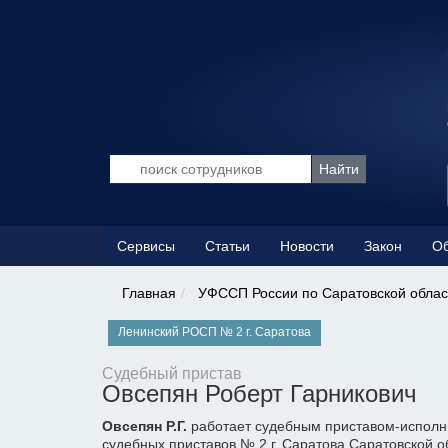
Сервисы
Статьи
Новости
Закон
Об
Главная
УФССП России по Саратовской облас
Ленинский РОСП № 2 г. Саратова
Судебный пристав
Овсепян Роберт Гарникович
Овсепян Р.Г.
работает судебным приставом-исполн
судебных приставов № 2 г. Саратова Саратовской о