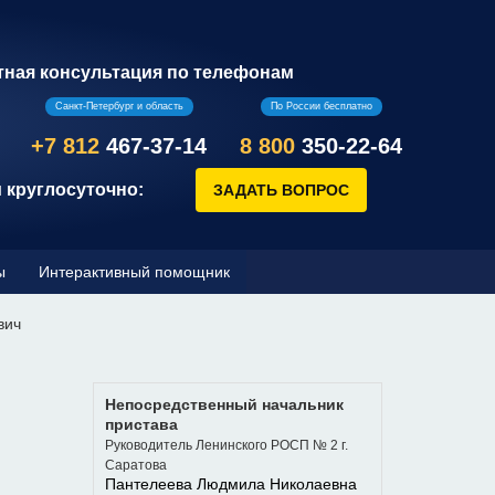
тная консультация по телефонам
Санкт-Петербург и область
По России бесплатно
+7 812
467-37-14
8 800
350-22-64
 круглосуточно:
ы
Интерактивный помощник
вич
Непосредственный начальник
пристава
Руководитель Ленинского РОСП № 2 г.
Саратова
Пантелеева Людмила Николаевна