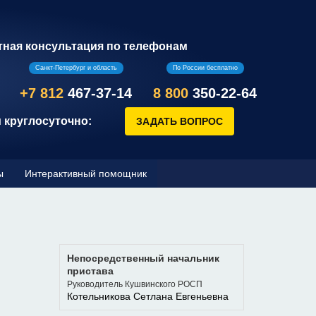
тная консультация по телефонам
Санкт-Петербург и область
По России бесплатно
+7 812
467-37-14
8 800
350-22-64
 круглосуточно:
ы
Интерактивный помощник
Непосредственный начальник
пристава
Руководитель Кушвинского РОСП
Котельникова Сетлана Евгеньевна