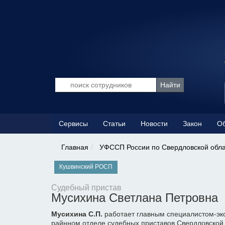
Сервисы
Статьи
Новости
Закон
Об
Главная
УФССП России по Свердловской обл
Кушвинский РОСП
Судебный пристав
Мусихина Светлана Петровна
Мусихина С.П.
работает главным специалистом-эк
райнном отделе судебных приставов Свердловской