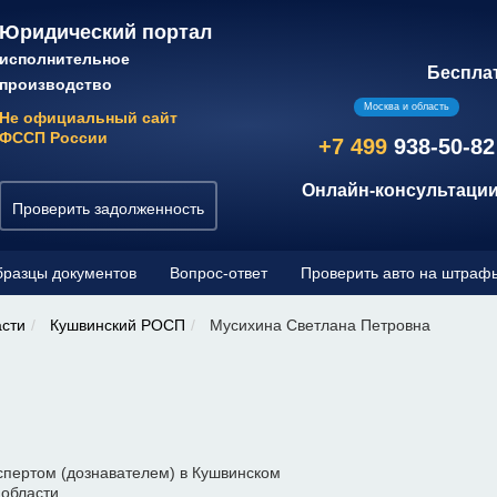
Юридический портал
исполнительное
Беспла
производство
Москва и область
Не официальный сайт
ФССП России
+7 499
938-50-82
Онлайн-консультации
Проверить задолженность
разцы документов
Вопрос-ответ
Проверить авто на штраф
асти
Кушвинский РОСП
Мусихина Светлана Петровна
спертом (дознавателем) в Кушвинском
 области