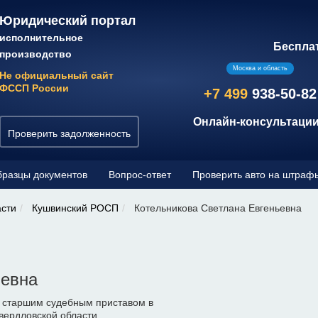
Юридический портал
исполнительное
Беспла
производство
Москва и область
Не официальный сайт
ФССП России
+7 499
938-50-82
Онлайн-консультации
Проверить задолженность
разцы документов
Вопрос-ответ
Проверить авто на штраф
асти
Кушвинский РОСП
Котельникова Светлана Евгеньевна
ьевна
- старшим судебным приставом в
вердловской области