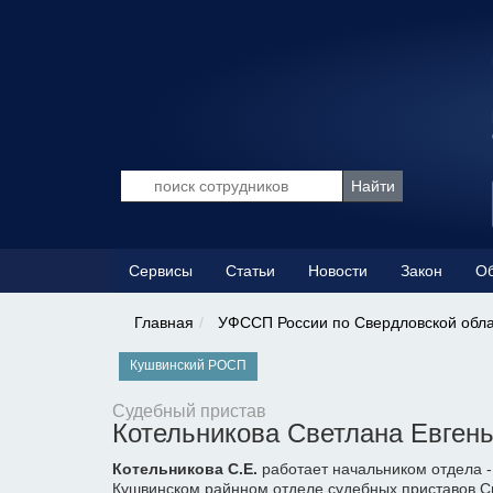
Сервисы
Статьи
Новости
Закон
Об
Главная
УФССП России по Свердловской обл
Кушвинский РОСП
Судебный пристав
Котельникова Светлана Евген
Котельникова С.Е.
работает начальником отдела 
Кушвинском райнном отделе судебных приставов С