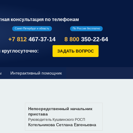
тная консультация по телефонам
Санкт-Петербург и область
По России бесплатно
+7 812
467-37-14
8 800
350-22-64
 круглосуточно:
ы
Интерактивный помощник
Непосредственный начальник
пристава
Руководитель Кушвинского РОСП
Котельникова Сетлана Евгеньевна