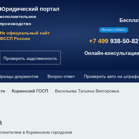
Юридический портал
исполнительное
Беспла
производство
Москва и область
Не официальный сайт
ФССП России
+7 499
938-50-82
Онлайн-консультации
Проверить задолженность
разцы документов
Вопрос-ответ
Проверить авто на штраф
сти
Коркинский ГОСП
Васильева Татьяна Викторовна
а
олнителем в Коркинском городском