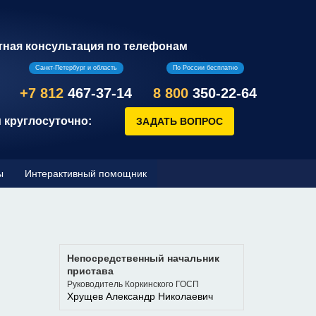
тная консультация по телефонам
Санкт-Петербург и область
По России бесплатно
+7 812
467-37-14
8 800
350-22-64
 круглосуточно:
ы
Интерактивный помощник
Непосредственный начальник
пристава
Руководитель Коркинского ГОСП
Хрущев Александр Николаевич