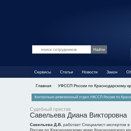
Сервисы
Статьи
Новости
Закон
Об
Главная
УФССП России по Краснодарскому к
Контрольно-ревизионный отдел УФССП России по Красн
Судебный пристав
Савельева Диана Викторовна
Савельева Д.В.
работает Специалист-экспертом в
России по Краснодарскому краю Краснодарского кр