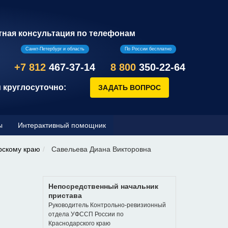
тная консультация по телефонам
Санкт-Петербург и область
По России бесплатно
+7 812
467-37-14
8 800
350-22-64
 круглосуточно:
ы
Интерактивный помощник
рскому краю
Савельева Диана Викторовна
Непосредственный начальник
пристава
Руководитель Контрольно-ревизионный
отдела УФССП России по
Краснодарского краю