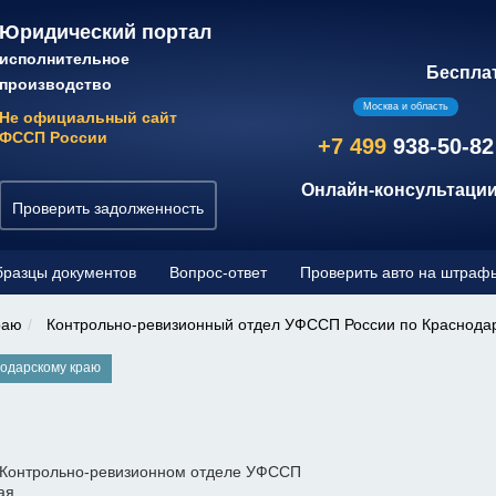
Юридический портал
исполнительное
Беспла
производство
Москва и область
Не официальный сайт
ФССП России
+7 499
938-50-82
Онлайн-консультации
Проверить задолженность
разцы документов
Вопрос-ответ
Проверить авто на штраф
раю
Контрольно-ревизионный отдел УФССП России по Краснода
одарскому краю
 Контрольно-ревизионном отделе УФССП
ая