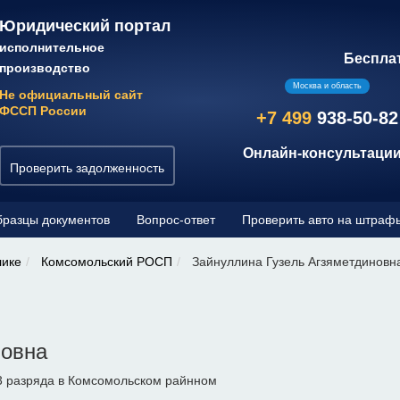
Юридический портал
исполнительное
Беспла
производство
Москва и область
Не официальный сайт
ФССП России
+7 499
938-50-82
Онлайн-консультации
Проверить задолженность
разцы документов
Вопрос-ответ
Проверить авто на штраф
лике
Комсомольский РОСП
Зайнуллина Гузель Агзяметдиновн
новна
3 разряда в Комсомольском райнном