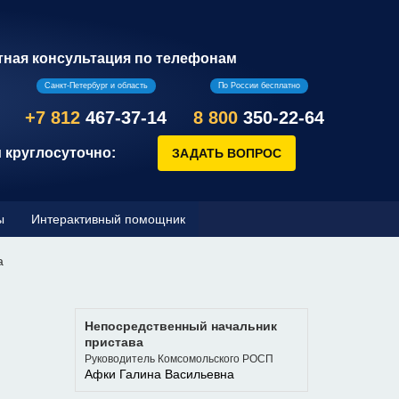
тная консультация по телефонам
Санкт-Петербург и область
По России бесплатно
+7 812
467-37-14
8 800
350-22-64
 круглосуточно:
ы
Интерактивный помощник
а
Непосредственный начальник
пристава
Руководитель Комсомольского РОСП
Афки Галина Васильевна