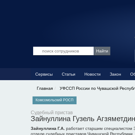
Сервисы
Статьи
Новости
Закон
Об
Главная
УФССП России по Чувашской Респуб
Комсомольский РОСП
Судебный пристав
Зайнуллина Гузель Агзяметди
Зайнуллина Г.А.
работает старшим специалистом 
отделе судебных приставов Чувашской Республики