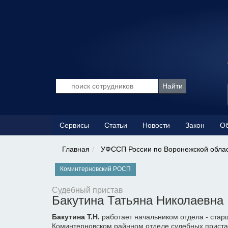
Сервисы
Статьи
Новости
Закон
Об
Главная
УФССП России по Воронежской обла
Коминтерновский РОСП
Судебный пристав
Бакутина Татьяна Николаевна
Бакутина Т.Н.
работает начальником отдела - ста
Коминтерновском райнном отделе судебных приста