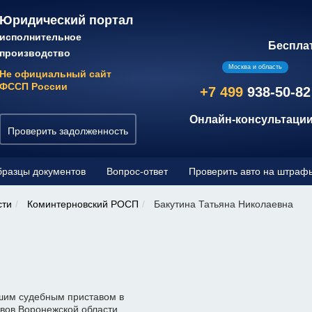
Юридический портал
исполнительное
Беспла
производство
Москва и область
Не официальный сайт
ФССП России
+7 499
938-50-82
Онлайн-консультации
Проверить задолженность
разцы документов
Вопрос-ответ
Проверить авто на штраф
сти
Коминтерновский РОСП
Бакутина Татьяна Николаевна
ршим судебным приставом в
вов Воронежской области