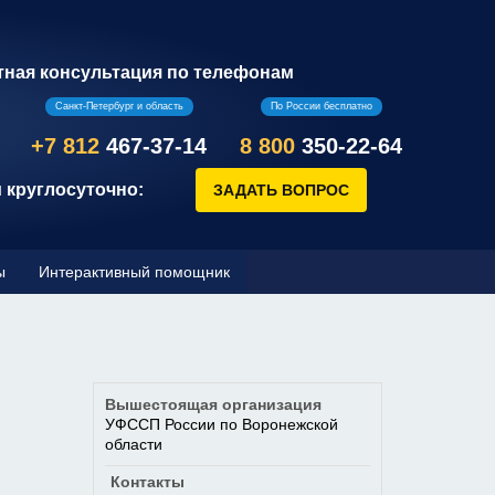
тная консультация по телефонам
Санкт-Петербург и область
По России бесплатно
+7 812
467-37-14
8 800
350-22-64
 круглосуточно:
ы
Интерактивный помощник
Вышестоящая организация
УФССП России по Воронежской
области
Контакты