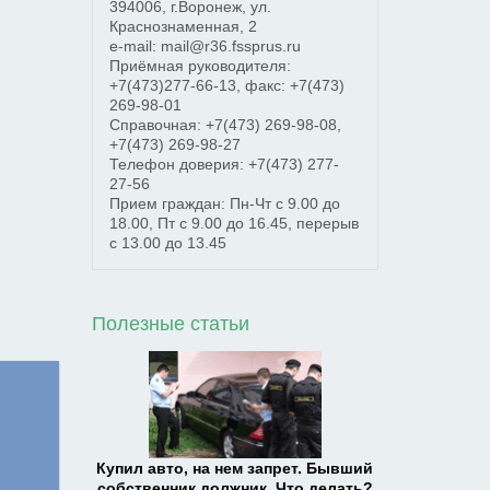
394006
,
г.Воронеж
,
ул.
Краснознаменная, 2
e-mail: mail@r36.fssprus.ru
Приёмная руководителя:
+7(473)277-66-13
, факс:
+7(473)
269-98-01
Справочная:
+7(473) 269-98-08
,
+7(473) 269-98-27
Телефон доверия:
+7(473) 277-
27-56
Прием граждан: Пн-Чт с 9.00 до
18.00, Пт с 9.00 до 16.45, перерыв
с 13.00 до 13.45
Полезные статьи
Купил авто, на нем запрет. Бывший
собственник должник. Что делать?