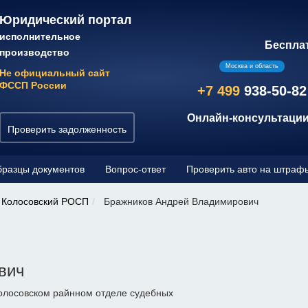
Юридический портал
исполнительное
Беспла
производство
Москва и область
Не официальный сайт
ФССП России
+7 499
938-50-82
Онлайн-консультации
Проверить задолженность
разцы документов
Вопрос-ответ
Проверить авто на штраф
Колосовский РОСП
Бражников Андрей Владимирович
вич
олосовском райнном отделе судебных