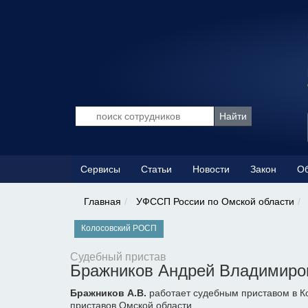
Сервисы
Статьи
Новости
Закон
Об
Главная
УФССП России по Омской области
Колосовский РОСП
Судебный пристав
Бражников Андрей Владимиро
Бражников А.В.
работает судебным приставом в К
приставов Омской области