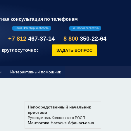
тная консультация по телефонам
Санкт-Петербург и область
По России бесплатно
+7 812
467-37-14
8 800
350-22-64
 круглосуточно:
ы
Интерактивный помощник
Непосредственный начальник
пристава
Руководитель Колосовского РОСП
Ментюкова Наталья Афанасьевна