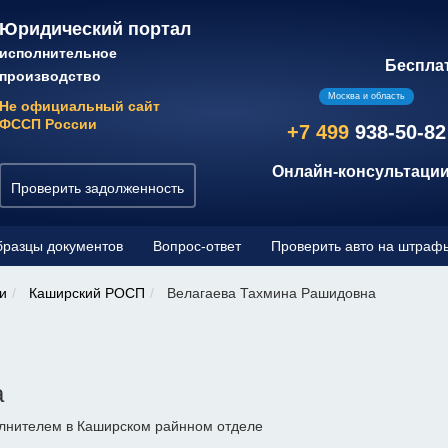
Юридический портал
исполнительное
Беспла
производство
Москва и область
Не официальный сайт
ФССП России
+7 499
938-50-82
Онлайн-консультации
Проверить задолженность
разцы документов
Вопрос-ответ
Проверить авто на штраф
и
Каширский РОСП
Велагаева Тахмина Рашидовна
а
лнителем в Каширском райнном отделе