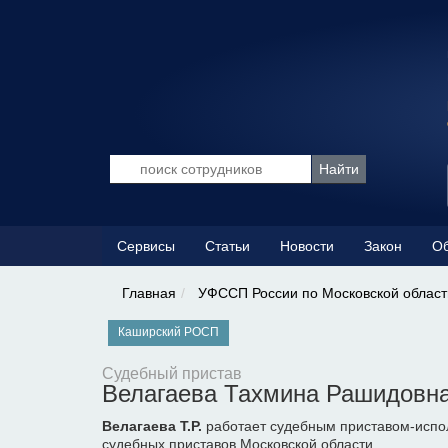
Сервисы
Статьи
Новости
Закон
Об
Главная
УФССП России по Московской област
Каширский РОСП
Судебный пристав
Велагаева Тахмина Рашидовн
Велагаева Т.Р.
работает судебным приставом-испо
судебных приставов Московской области