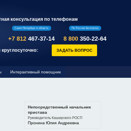
тная консультация по телефонам
Санкт-Петербург и область
По России бесплатно
+7 812
467-37-14
8 800
350-22-64
 круглосуточно:
ы
Интерактивный помощник
Непосредственный начальник
пристава
Руководитель Каширского РОСП
Пронина Юлия Андреевна