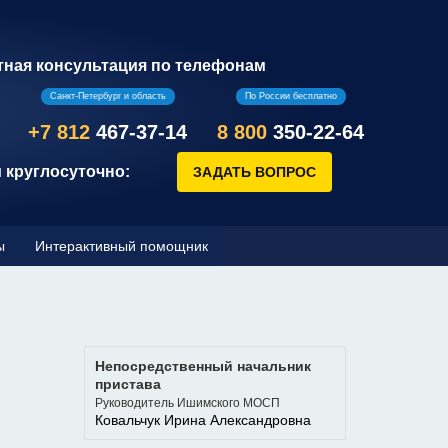
тная консультация по телефонам
Санкт-Петербург и область
По России бесплатно
+7 812
467-37-14
8 800
350-22-64
 круглосуточно:
ы
Интерактивный помощник
Непосредственный начальник
пристава
Руководитель Ишимского МОСП
Ковальчук Ирина Александровна