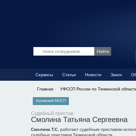
Сервисы
Статьи
Новости
Закон
Об
Главная
УФССП России по Тюменской област
Ишимский МОСП
Судебный пристав
Смолина Татьяна Сергеевна
Смолина Т.С.
работает судебным приставом-испо
судебных приставов Тюменской области