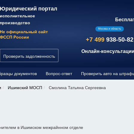
Юридический портал
исполнительное
Беспла
производство
Москва и область
Не официальный сайт
ФССП России
+7 499
938-50-82
Онлайн-консультации
Проверить задолженность
разцы документов
Вопрос-ответ
Проверить авто на штраф
и
Ишимский МОСП
Смолина Татьяна Сергеевна
лнителем в Ишимском межрайнном отделе