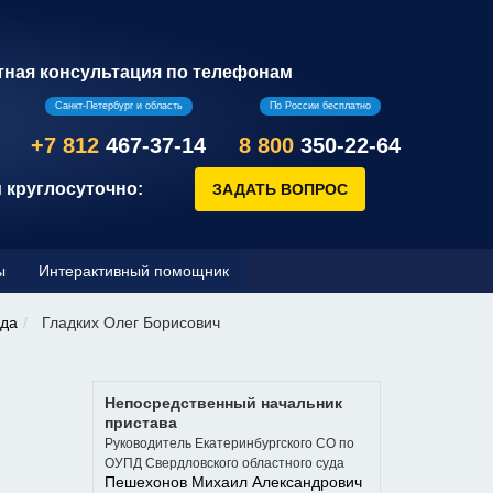
тная консультация по телефонам
Санкт-Петербург и область
По России бесплатно
+7 812
467-37-14
8 800
350-22-64
 круглосуточно:
ы
Интерактивный помощник
уда
Гладких Олег Борисович
Непосредственный начальник
пристава
Руководитель Екатеринбургского СО по
ОУПД Свердловского областного суда
Пешехонов Михаил Александрович