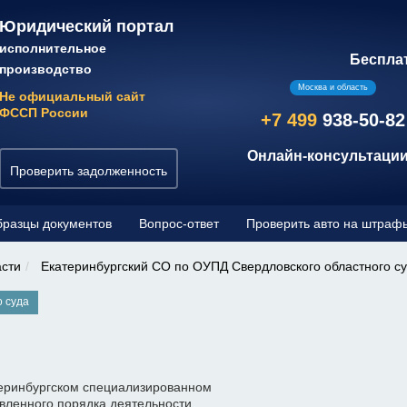
Юридический портал
исполнительное
Беспла
производство
Москва и область
Не официальный сайт
ФССП России
+7 499
938-50-82
Онлайн-консультации
Проверить задолженность
разцы документов
Вопрос-ответ
Проверить авто на штраф
асти
Екатеринбургский СО по ОУПД Свердловского областного с
о суда
еринбургском специализированном
вленного порядка деятельности