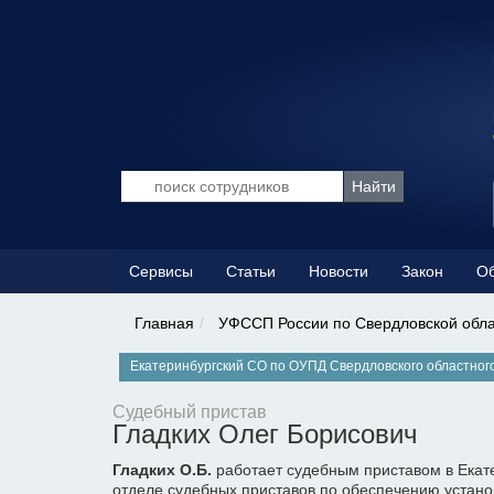
Сервисы
Статьи
Новости
Закон
Об
Главная
УФССП России по Свердловской обл
Екатеринбургский СО по ОУПД Свердловского областног
Судебный пристав
Гладких Олег Борисович
Гладких О.Б.
работает судебным приставом в Екат
отделе судебных приставов по обеспечению устано