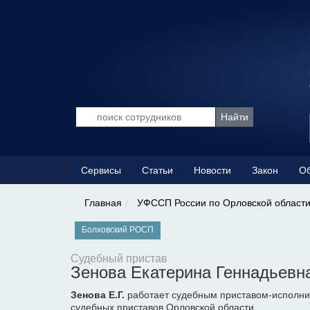
Сервисы
Статьи
Новости
Закон
Об
Главная
УФССП России по Орловской област
Болховский РОСП
Судебный пристав
Зенова Екатерина Геннадьевн
Зенова Е.Г.
работает судебным приставом-исполни
судебных приставов Орловской области