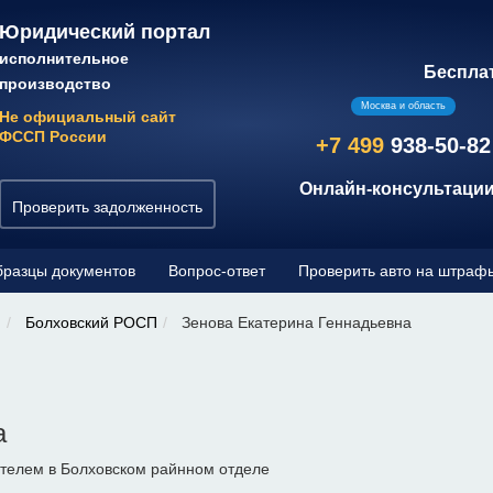
Юридический портал
исполнительное
Беспла
производство
Москва и область
Не официальный сайт
ФССП России
+7 499
938-50-82
Онлайн-консультации
Проверить задолженность
разцы документов
Вопрос-ответ
Проверить авто на штраф
и
Болховский РОСП
Зенова Екатерина Геннадьевна
а
телем в Болховском райнном отделе