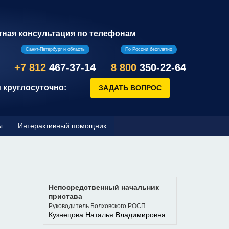
тная консультация по телефонам
Санкт-Петербург и область
По России бесплатно
+7 812
467-37-14
8 800
350-22-64
 круглосуточно:
ы
Интерактивный помощник
Непосредственный начальник
пристава
Руководитель Болховского РОСП
Кузнецова Наталья Владимировна