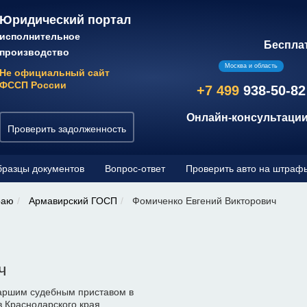
Юридический портал
исполнительное
Беспла
производство
Москва и область
Не официальный сайт
ФССП России
+7 499
938-50-82
Онлайн-консультации
Проверить задолженность
разцы документов
Вопрос-ответ
Проверить авто на штраф
раю
Армавирский ГОСП
Фомиченко Евгений Викторович
ч
таршим судебным приставом в
 Краснодарского края