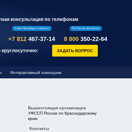
тная консультация по телефонам
Санкт-Петербург и область
По России бесплатно
+7 812
467-37-14
8 800
350-22-64
 круглосуточно:
ы
Интерактивный помощник
Вышестоящая организация
УФССП России по Краснодарскому
краю
Контакты