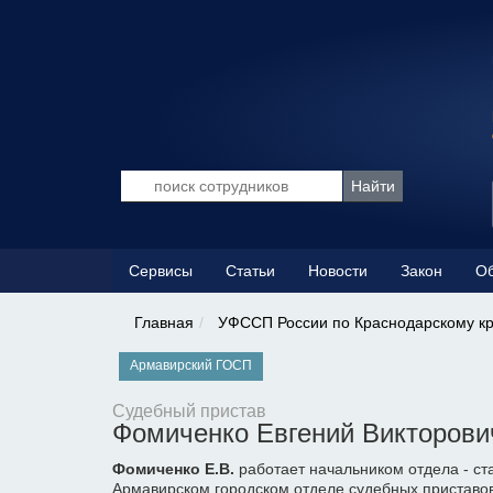
Сервисы
Статьи
Новости
Закон
Об
Главная
УФССП России по Краснодарскому к
Армавирский ГОСП
Судебный пристав
Фомиченко Евгений Викторови
Фомиченко Е.В.
работает начальником отдела - с
Армавирском городском отделе судебных приставов