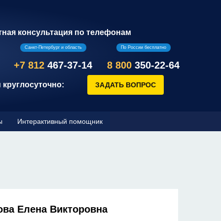
тная консультация по телефонам
Санкт-Петербург и область
По России бесплатно
+7 812
467-37-14
8 800
350-22-64
 круглосуточно:
ы
Интерактивный помощник
ова Елена Викторовна