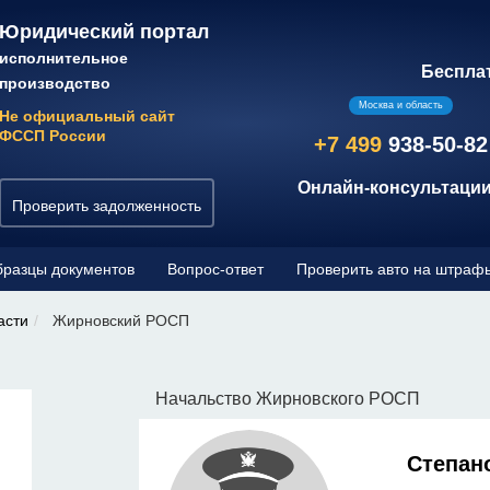
Юридический портал
исполнительное
Беспла
производство
Москва и область
Не официальный сайт
ФССП России
+7 499
938-50-82
Онлайн-консультации
Проверить задолженность
разцы документов
Вопрос-ответ
Проверить авто на штраф
асти
Жирновский РОСП
Начальство Жирновского РОСП
Степан