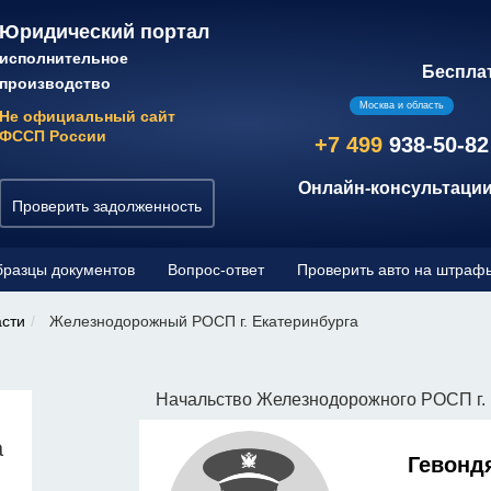
Юридический портал
исполнительное
Беспла
производство
Москва и область
Не официальный сайт
ФССП России
+7 499
938-50-82
Онлайн-консультации
Проверить задолженность
разцы документов
Вопрос-ответ
Проверить авто на штраф
асти
Железнодорожный РОСП г. Екатеринбурга
Начальство Железнодорожного РОСП г. 
а
Гевонд