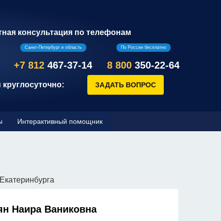
тная консультация по телефонам
Санкт-Петербург и область
По России бесплатно
+7 812
467-37-14
8 800
350-22-64
 круглосуточно:
ы
Интерактивный помощник
Екатеринбурга
ян Наира Ваниковна