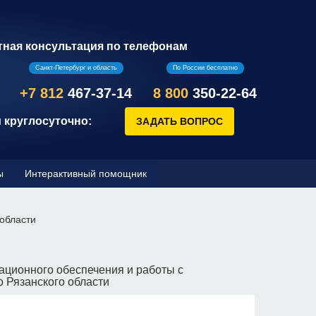
тная консультация по телефонам
Санкт-Петербург и область
По России бесплатно
+7 812
467-37-14
8 800
350-22-64
 круглосуточно:
ы
Интерактивный помощник
области
ационного обеспечения и работы с
 Рязанского области