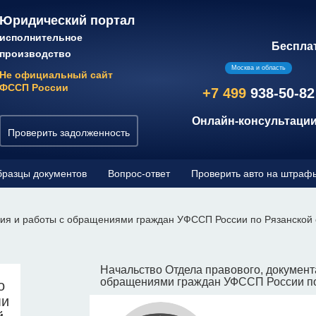
Юридический портал
исполнительное
Беспла
производство
Москва и область
Не официальный сайт
ФССП России
+7 499
938-50-82
Онлайн-консультации
Проверить задолженность
разцы документов
Вопрос-ответ
Проверить авто на штраф
ия и работы с обращениями граждан УФССП России по Рязанской 
Начальство Отдела правового, документ
обращениями граждан УФССП России по
о
ми