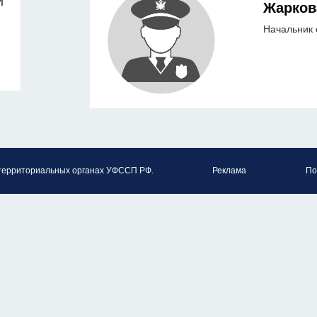
й
Жарков
Начальник 
территориальных органах УФССП РФ.
Реклама
По