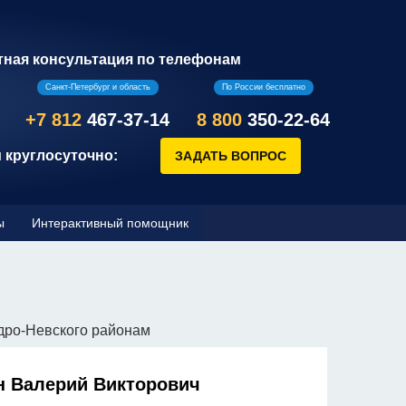
тная консультация по телефонам
Санкт-Петербург и область
По России бесплатно
+7 812
467-37-14
8 800
350-22-64
 круглосуточно:
ы
Интерактивный помощник
дро-Невского районам
н Валерий Викторович