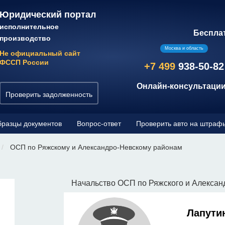
Юридический портал
исполнительное
Беспла
производство
Москва и область
Не официальный сайт
ФССП России
+7 499
938-50-82
Онлайн-консультации
Проверить задолженность
разцы документов
Вопрос-ответ
Проверить авто на штраф
ОСП по Ряжскому и Александро-Невскому районам
Начальство ОСП по Ряжского и Алексан
Лапути