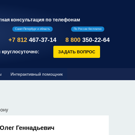
тная консультация по телефонам
Санкт-Петербург и область
По России бесплатно
+7 812
467-37-14
8 800
350-22-64
 круглосуточно:
ы
Интерактивный помощник
йону
 Олег Геннадьевич