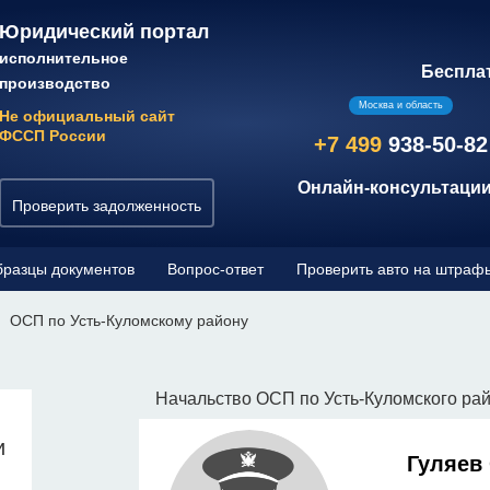
Юридический портал
исполнительное
Беспла
производство
Москва и область
Не официальный сайт
ФССП России
+7 499
938-50-82
Онлайн-консультации
Проверить задолженность
разцы документов
Вопрос-ответ
Проверить авто на штраф
ОСП по Усть-Куломскому району
Начальство ОСП по Усть-Куломского ра
и
Гуляев