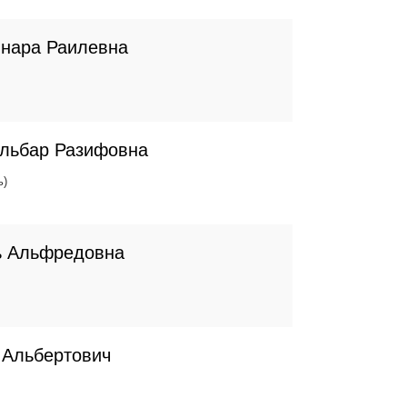
ннара Раилевна
ильбар Разифовна
ь)
ь Альфредовна
 Альбертович