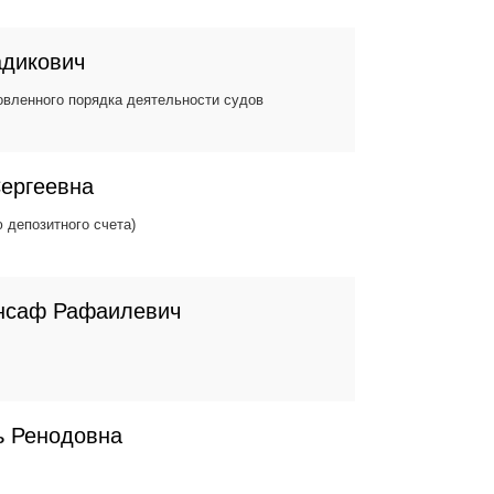
адикович
вленного порядка деятельности судов
ергеевна
 депозитного счета)
нсаф Рафаилевич
ь Ренодовна