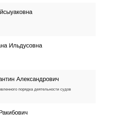
Айсыуаковна
ана Ильдусовна
антин Александрович
вленного порядка деятельности судов
Ракибович