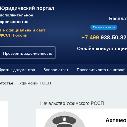
Юридический портал
исполнительное
Беспла
производство
Москва и область
Не официальный сайт
ФССП России
+7 499
938-50-82
Онлайн-консультации
Проверить задолженность
разцы документов
Вопрос-ответ
Проверить авто на штраф
ртостан
Уфимский РОСП
Начальство Уфимского РОСП
н
Ахтямо