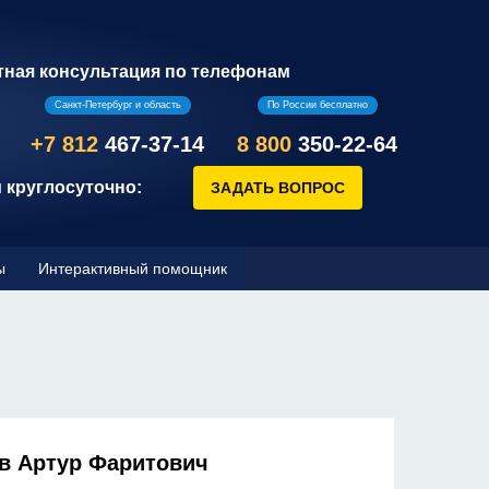
тная консультация по телефонам
Санкт-Петербург и область
По России бесплатно
+7 812
467-37-14
8 800
350-22-64
 круглосуточно:
ы
Интерактивный помощник
в Артур Фаритович