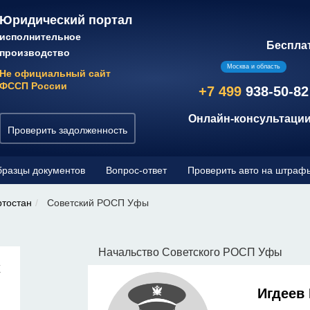
Юридический портал
исполнительное
Беспла
производство
Москва и область
Не официальный сайт
ФССП России
+7 499
938-50-82
Онлайн-консультации
Проверить задолженность
разцы документов
Вопрос-ответ
Проверить авто на штраф
ртостан
Советский РОСП Уфы
Начальство Советского РОСП Уфы
х
Игдеев