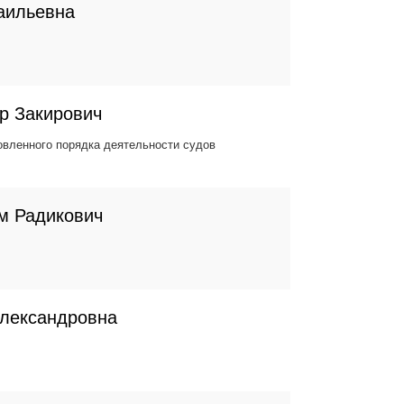
аильевна
р Закирович
вленного порядка деятельности судов
м Радикович
Александровна