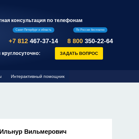
тная консультация по телефонам
Санкт-Петербург и область
По России бесплатно
+7 812
467-37-14
8 800
350-22-64
 круглосуточно:
ы
Интерактивный помощник
 Ильнур Вильмерович