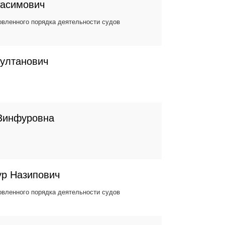
Расимович
вленного порядка деятельности судов
Султанович
Зинфуровна
ур Назипович
вленного порядка деятельности судов