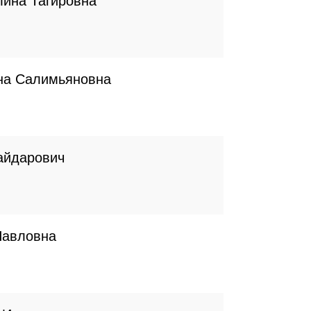
лина Тагировна
на Салимьяновна
айдарович
Павловна