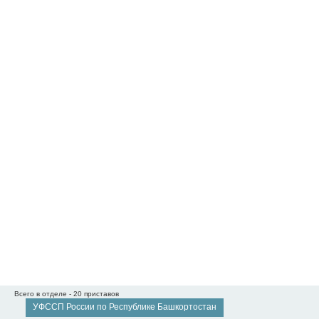
Всего в отделе - 20 приставов
УФССП России по Республике Башкортостан