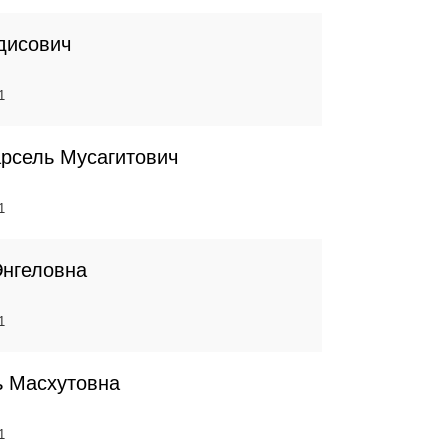
дисович
1
рсель Мусагитович
1
Энгеловна
1
ь Масхутовна
1