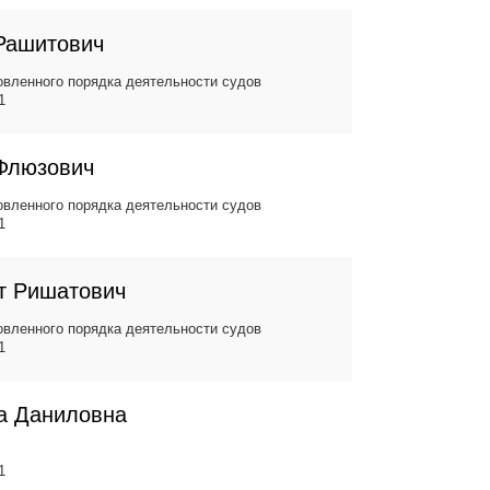
Рашитович
вленного порядка деятельности судов
1
Флюзович
вленного порядка деятельности судов
1
т Ришатович
вленного порядка деятельности судов
1
а Даниловна
1