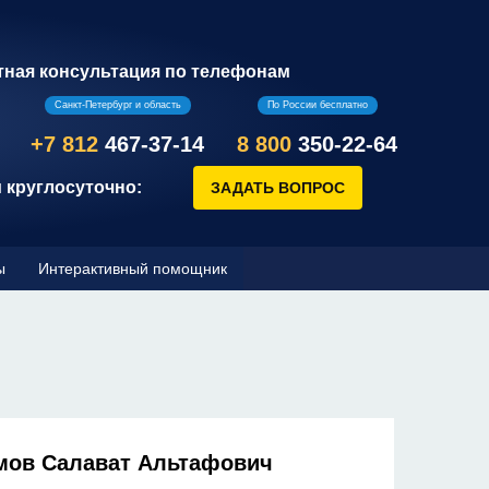
тная консультация по телефонам
Санкт-Петербург и область
По России бесплатно
+7 812
467-37-14
8 800
350-22-64
 круглосуточно:
ы
Интерактивный помощник
мов Салават Альтафович