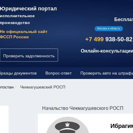
Юридический портал
исполнительное
Беспла
производство
Москва и область
Не официальный сайт
ФССП России
+7 499
938-50-82
Онлайн-консультации
Проверить задолженность
разцы документов
Вопрос-ответ
Проверить авто на штраф
ртостан
Чекмагушевский РОСП
Начальство Чекмагушевского РОСП
Ибраги