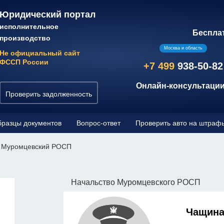
Юридический портал
исполнительное
Беспла
производство
Москва и область
Не официальный сайт
ФССП России
+7 499
938-50-82
Онлайн-консультации
Проверить задолженность
разцы документов
Вопрос-ответ
Проверить авто на штраф
Муромцевский РОСП
Начальство Муромцевского РОСП
и
Чащина