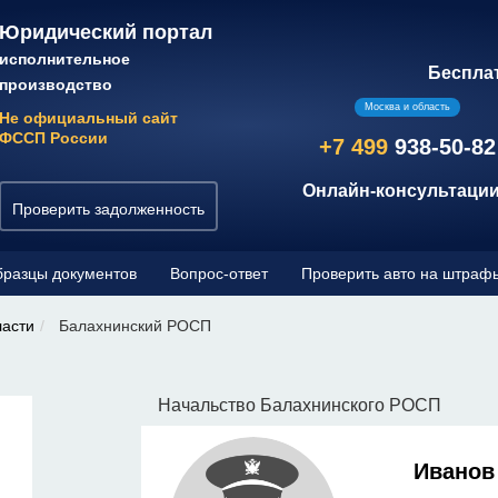
Юридический портал
исполнительное
Беспла
производство
Москва и область
Не официальный сайт
ФССП России
+7 499
938-50-82
Онлайн-консультации
Проверить задолженность
разцы документов
Вопрос-ответ
Проверить авто на штраф
ласти
Балахнинский РОСП
Начальство Балахнинского РОСП
Иванов