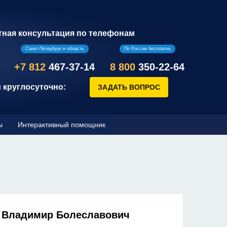
тная консультация по телефонам
Санкт-Петербург и область
По России бесплатно
+7 812
467-37-14
8 800
350-22-64
 круглосуточно:
ы
Интерактивный помощник
 Владимир Болеславович