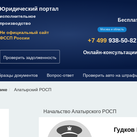
Юридический портал
исполнительное
Беспла
производство
Москва и область
Не официальный сайт
ФССП России
+7 499
938-50-82
Онлайн-консультации
Проверить задолженность
разцы документов
Вопрос-ответ
Проверить авто на штраф
лике
Алатырский РОСП
Начальство Алатырского РОСП
Гудков