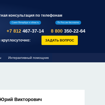
тная консультация по телефонам
Санкт-Петербург и область
По России бесплатно
+7 812
467-37-14
8 800
350-22-64
 круглосуточно:
ы
Интерактивный помощник
 Юрий Викторович